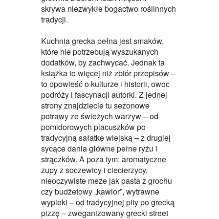
skrywa niezwykłe bogactwo roślinnych
tradycji.
Kuchnia grecka pełna jest smaków,
które nie potrzebują wyszukanych
dodatków, by zachwycać. Jednak ta
książka to więcej niż zbiór przepisów –
to opowieść o kulturze i historii, owoc
podróży i fascynacji autorki. Z jednej
strony znajdziecie tu sezonowe
potrawy ze świeżych warzyw – od
pomidorowych placuszków po
tradycyjną sałatkę wiejską – z drugiej
sycące dania główne pełne ryżu i
strączków. A poza tym: aromatyczne
zupy z soczewicy i ciecierzycy,
nieoczywiste meze jak pasta z grochu
czy budżetowy „kawior”, wytrawne
wypieki – od tradycyjnej pity po grecką
pizzę – zweganizowany grecki street