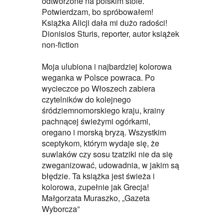
odtworzone na polskim stole.
Potwierdzam, bo spróbowałem!
Książka Alicji dała mi dużo radości!
Dionisios Sturis,
reporter, autor książek
non-fiction
Moja ulubiona i najbardziej kolorowa
weganka w Polsce powraca. Po
wycieczce po Włoszech zabiera
czytelników do kolejnego
śródziemnomorskiego kraju, krainy
pachnącej świeżymi ogórkami,
oregano i morską bryzą. Wszystkim
sceptykom, którym wydaje się, że
suwlaków czy sosu tzatziki nie da się
zweganizować, udowadnia, w jakim są
błędzie. Ta książka jest świeża i
kolorowa, zupełnie jak Grecja!
Małgorzata Muraszko, „Gazeta
Wyborcza”