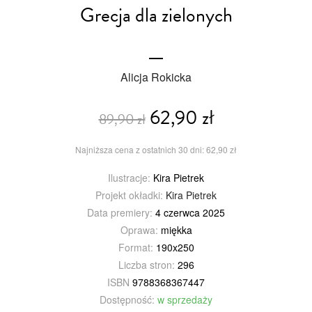
Grecja dla zielonych
Alicja Rokicka
62,90 zł
89,90 zł
Najniższa cena z ostatnich 30 dni: 62,90 zł
Ilustracje:
Kira Pietrek
Projekt okładki:
Kira Pietrek
Data premiery:
4 czerwca 2025
Oprawa:
miękka
Format:
190x250
Liczba stron:
296
ISBN
9788368367447
Dostępność:
w sprzedaży