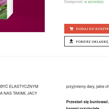
Dostępność:
w sprzedaży
DODAJ DO KOSZY
POBIERZ OKŁADKĘ
”. BYĆ ELASTYCZNYM
przyjmiemy dary, jakie c
A NAS TAKIMI, JACY
Przestań się buntować. P
barwni przyjaciele.