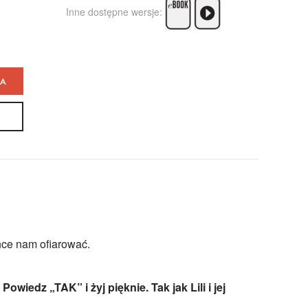
Inne dostępne wersje:
KA
hce nam ofiarować.
owiedz „TAK” i żyj pięknie. Tak jak Lili i jej