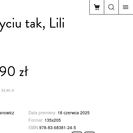
ciu tak, Lili
90 zł
 34,90 zł
anowicz
Data premiery:
18 czerwca 2025
Format:
135x205
ISBN
978-83-68381-24-5