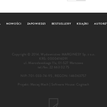
A
NOWOŚCI
ZAPOWIEDZI
BESTSELLERY
KSIĄŻKI
AUTORZ
Copyright © 2014. Wydawnictwo MARGINESY Sp. z o.o.
KRS: 0000416091
ul. Mierosławskiego 11a, 01-527 Warszawa
tel./fax.
22 663 02 75
NIP: 701-033-74-95 , REGON: 146063757
Projekt:
Maciej Mach
|
Software House: Cogitech