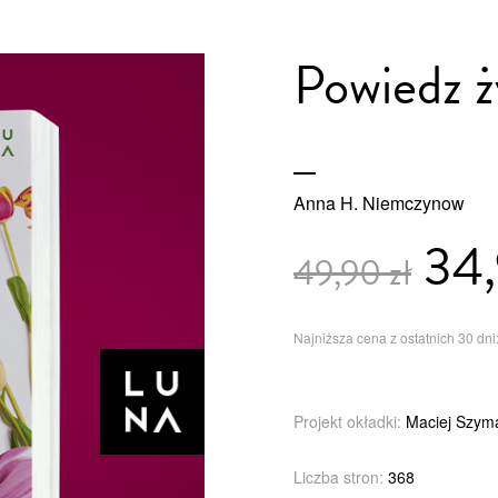
Powiedz ży
Anna H. Niemczynow
34,
49,90 zł
Najniższa cena z ostatnich 30 dni:
Projekt okładki:
Maciej Szym
Liczba stron:
368