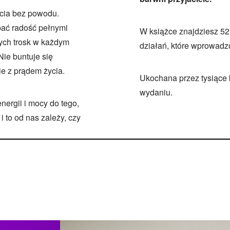
cia bez powodu.
rpać radość pełnymi
W książce znajdziesz 52
ych trosk w każdym
działań, które wprowadz
ie buntuje się
ie z prądem życia.
Ukochana przez tysiące k
wydaniu.
nergii i mocy do tego,
i to od nas zależy, czy