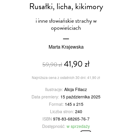
Rusałki, licha, kikimory
i inne słowiańskie strachy w
opowieściach
Marta Krajewska
41,90 zł
59,90 zł
Najniższa cena z ostatnich 30 dni: 41,90 zł
Ilustracje:
Alicja Filiacz
Data premiery:
15 października 2025
Format:
145 x 215
Liczba stron:
240
ISBN
978-83-68265-76-7
Dostępność:
w sprzedaży