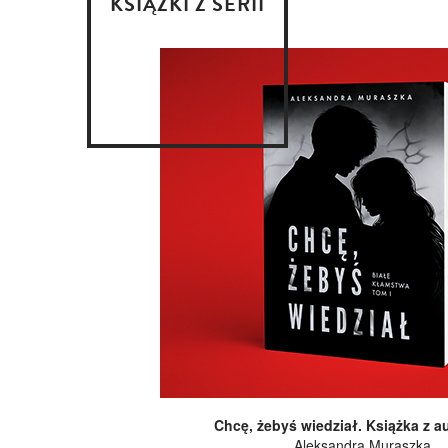
KSIĄŻKI Z SERII
Chcę, żebyś wiedział. Książka z a
Aleksandra Muraszka