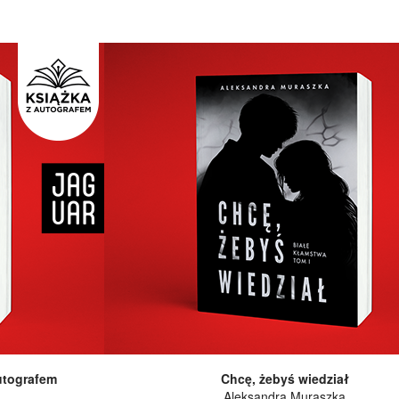
utografem
Chcę, żebyś wiedział
Aleksandra Muraszka