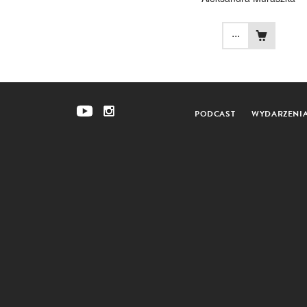
...
PODCAST
WYDARZENI