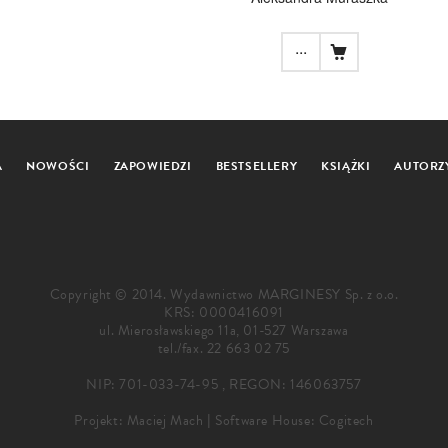
...
A
NOWOŚCI
ZAPOWIEDZI
BESTSELLERY
KSIĄŻKI
AUTORZ
Copyright © 2014. Wydawnictwo MARGINESY Sp. z o.o.
KRS: 0000416091
ul. Mierosławskiego 11a, 01-527 Warszawa
tel./fax.
22 663 02 75
NIP: 701-033-74-95 , REGON: 146063757
Projekt:
Maciej Mach
|
Software House: Cogitech