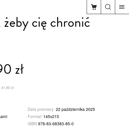
 żeby cię chronić
90 zł
 41,90 zł
Data premiery:
22 października 2025
kami
Format:
145x215
ISBN
978-83-68383-85-0