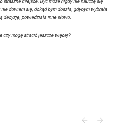
o straszne miejsce. Być może nigdy nie nauczę się
 nie dowiem się, dokąd bym doszła, gdybym wybrała
ną decyzję, powiedziała inne słowo.
le czy mogę stracić jeszcze więcej?