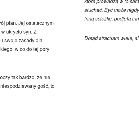
które prowadzą w to sam
słuchać. Być może nigdy
inną ścieżkę, podjęła in
ój plan. Jej ostatecznym
 w ukryciu syn. Z
Dotąd straciłam wiele, a
 i swoje zasady dla
iego, w co do tej pory
oczy tak bardzo, że nie
 niespodziewany gość, to