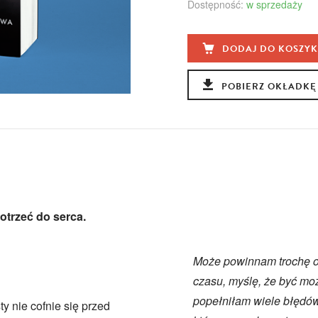
Dostępność:
w sprzedaży
DODAJ DO KOSZY
POBIERZ OKŁADKĘ
otrzeć do serca.
Może powinnam trochę od
czasu, myślę, że być mo
popełniłam wiele błędó
y nie cofnie się przed