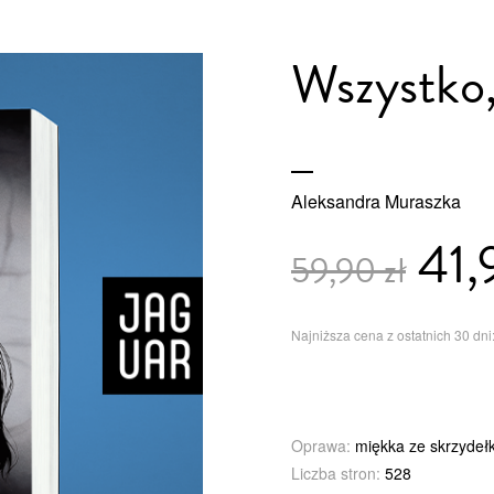
Wszystko,
Aleksandra Muraszka
41,
59,90 zł
Najniższa cena z ostatnich 30 dni:
Oprawa:
miękka ze skrzydeł
Liczba stron:
528