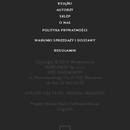
KSIĄŻKI
AUTORZY
SKLEP
O NAS
POLITYKA PRYWATNOŚCI
WARUNKI SPRZEDAŻY I DOSTAWY
REGULAMIN
Copyright © 2014. Wydawnictwo
MARGINESY Sp. z o.o.
KRS: 0000416091
ul. Mierosławskiego 11a, 01-527 Warszawa
tel./fax.
22 663 02 75
NIP: 701-033-74-95 , REGON: 146063757
Projekt:
Maciej Mach
|
Software House:
Cogitech