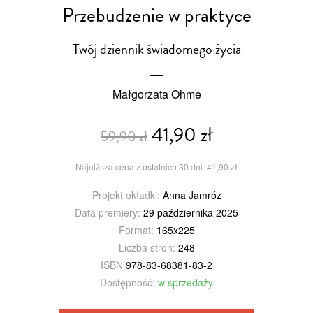
Przebudzenie w praktyce
Twój dziennik świadomego życia
Małgorzata Ohme
41,90 zł
59,90 zł
Najniższa cena z ostatnich 30 dni: 41,90 zł
Projekt okładki:
Anna Jamróz
Data premiery:
29 października 2025
Format:
165x225
Liczba stron:
248
ISBN
978-83-68381-83-2
Dostępność:
w sprzedaży