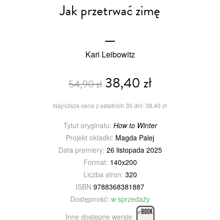
Jak przetrwać zimę
Kari Leibowitz
38,40 zł
54,90 zł
Najniższa cena z ostatnich 30 dni: 38,40 zł
Tytuł oryginału:
How to Winter
Projekt okładki:
Magda Palej
Data premiery:
26 listopada 2025
Format:
140x200
Liczba stron:
320
ISBN
9788368381887
Dostępność:
w sprzedaży
Inne dostępne wersje: