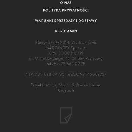
O NAS
POLITYKA PRYWATNOŚCI
WARUNKI SPRZEDAŻY I DOSTAWY
REGULAMIN
Copyright © 2014. Wydawnictwo
MARGINESY Sp. z o.o.
KRS: 0000416091
ul. Mierosławskiego 11a, 01-527 Warszawa
tel./fax.
22 663 02 75
NIP: 701-033-74-95 , REGON: 146063757
Projekt:
Maciej Mach
|
Software House:
Cogitech