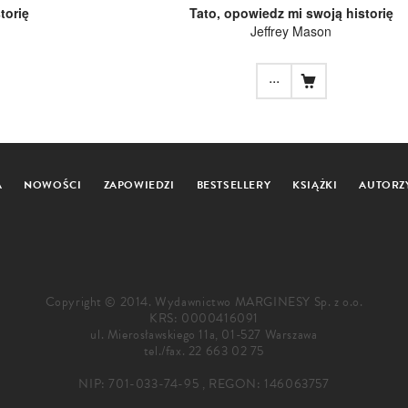
torię
Tato, opowiedz mi swoją historię
Jeffrey Mason
...
A
NOWOŚCI
ZAPOWIEDZI
BESTSELLERY
KSIĄŻKI
AUTORZ
Copyright © 2014. Wydawnictwo MARGINESY Sp. z o.o.
KRS: 0000416091
ul. Mierosławskiego 11a, 01-527 Warszawa
tel./fax.
22 663 02 75
NIP: 701-033-74-95 , REGON: 146063757