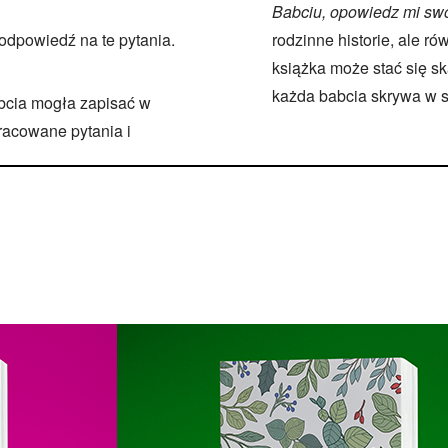
Babciu, opowiedz mi swo
dpowiedź na te pytania.
rodzinne historie, ale r
książka może stać się sk
każda babcia skrywa w s
abcia mogła zapisać w
racowane pytania i