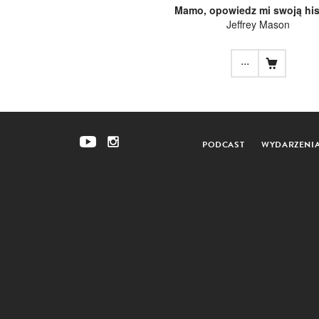
Mamo, opowiedz mi swoją his
Jeffrey Mason
...
PODCAST
WYDARZENI