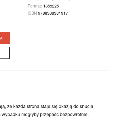
Format:
165x225
ISBN
9788368381917
KA
ją, że każda strona staje się okazją do snucia
ym wypadku mogłyby przepaść bezpowrotnie.