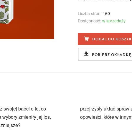
Liczba stron:
160
Dostępność:
w sprzedaży
DODAJ DO KOSZY
POBIERZ OKŁADKĘ
z swojej babci o to, co
przejrzysty układ sprawia
 wybory zmieniły jej los,
opowieści, które w inn
ażniejsze?