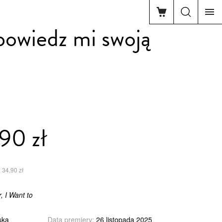
powiedz mi swoją
90 zł
 34,90 zł
 I Want to
ska
Data premiery:
26 listopada 2025