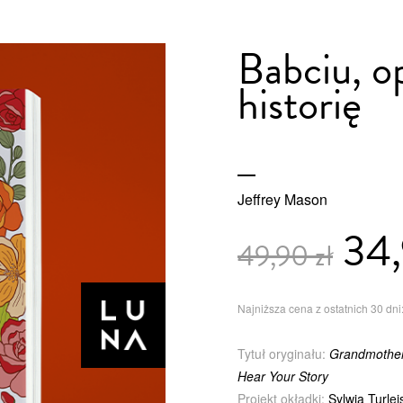
Babciu, o
historię
Jeffrey Mason
34,
49,90 zł
Najniższa cena z ostatnich 30 dni:
Tytuł oryginału:
Grandmother,
Hear Your Story
Projekt okładki:
Sylwia Turlej