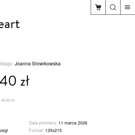
eart
ckiego:
Joanna Słowikowska
40 zł
 45,40 zł
Data premiery:
11 marca 2026
zegi
Format:
135x215