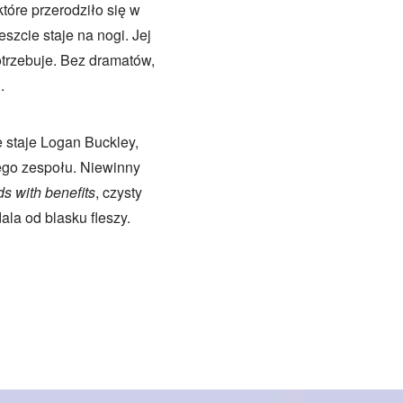
które przerodziło się w
zcie staje na nogi. Jej
otrzebuje. Bez dramatów,
.
e staje Logan Buckley,
nego zespołu. Niewinny
ds with benefits
, czysty
ala od blasku fleszy.