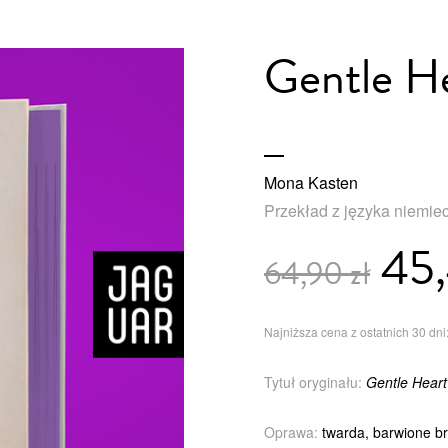
Gentle H
Mona Kasten
Przekład z języka niemie
45,
64,90 zł
Najniższa cena z ostatnich 30 dni:
Tytuł oryginału:
Gentle Heart
Oprawa:
twarda, barwione br