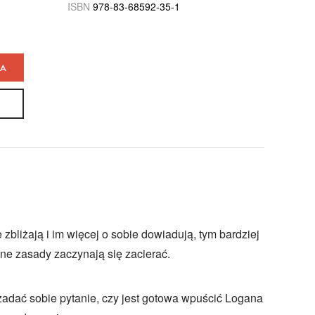
ISBN
978-83-68592-35-1
KA
e zbliżają i im więcej o sobie dowiadują, tym bardziej
one zasady zaczynają się zacierać.
adać sobie pytanie, czy jest gotowa wpuścić Logana