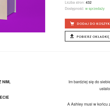
Liczba stron:
432
Dostępność:
w sprzedaży
DODAJ DO KOSZY
POBIERZ OKŁADKĘ
 NIM,
Im bardziej się do siebi
ustal
ECIE
A Ashley musi w końcu z