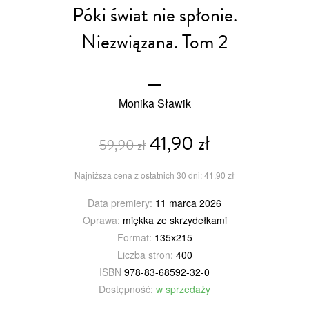
Póki świat nie spłonie.
Niezwiązana. Tom 2
Monika Sławik
41,90 zł
59,90 zł
Najniższa cena z ostatnich 30 dni: 41,90 zł
Data premiery:
11 marca 2026
Oprawa:
miękka ze skrzydełkami
Format:
135x215
Liczba stron:
400
ISBN
978-83-68592-32-0
Dostępność:
w sprzedaży