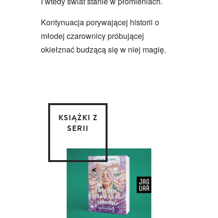
I wtedy świat stanie w płomieniach.
Kontynuacja porywającej historii o
młodej czarownicy próbującej
okiełznać budzącą się w niej magię.
KSIĄŻKI Z
SERII