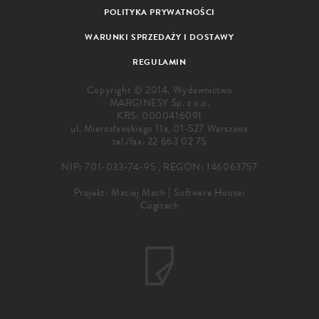
POLITYKA PRYWATNOŚCI
WARUNKI SPRZEDAŻY I DOSTAWY
REGULAMIN
Copyright © 2014. Wydawnictwo
MARGINESY Sp. z o.o.
KRS: 0000416091
ul. Mierosławskiego 11a, 01-527 Warszawa
tel./fax.
22 663 02 75
NIP: 701-033-74-95 , REGON: 146063757
Projekt:
Maciej Mach
|
Software House:
Cogitech