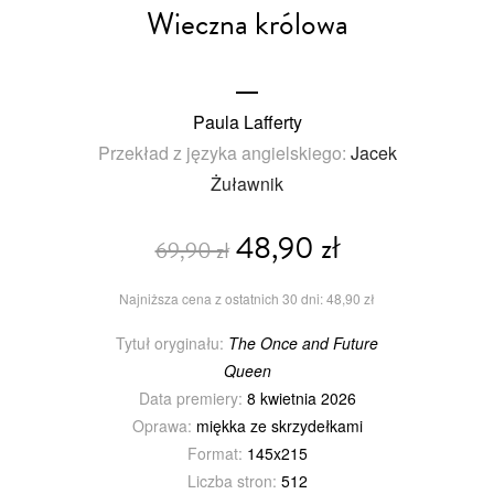
Wieczna królowa
Paula Lafferty
Przekład z języka angielskiego:
Jacek
Żuławnik
48,90 zł
69,90 zł
Najniższa cena z ostatnich 30 dni: 48,90 zł
Tytuł oryginału:
The Once and Future
Queen
Data premiery:
8 kwietnia 2026
Oprawa:
miękka ze skrzydełkami
Format:
145x215
Liczba stron:
512