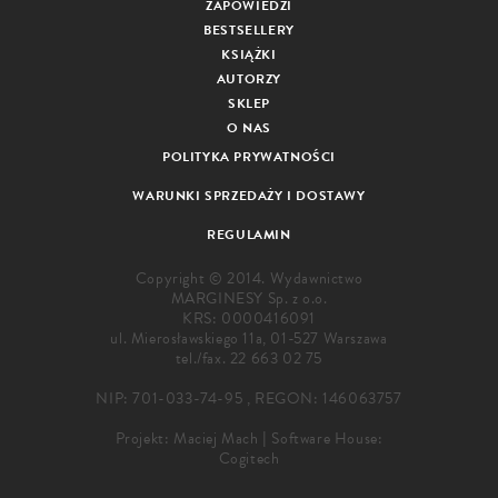
ZAPOWIEDZI
BESTSELLERY
KSIĄŻKI
AUTORZY
SKLEP
O NAS
POLITYKA PRYWATNOŚCI
WARUNKI SPRZEDAŻY I DOSTAWY
REGULAMIN
Copyright © 2014. Wydawnictwo
MARGINESY Sp. z o.o.
KRS: 0000416091
ul. Mierosławskiego 11a, 01-527 Warszawa
tel./fax.
22 663 02 75
NIP: 701-033-74-95 , REGON: 146063757
Projekt:
Maciej Mach
|
Software House:
Cogitech