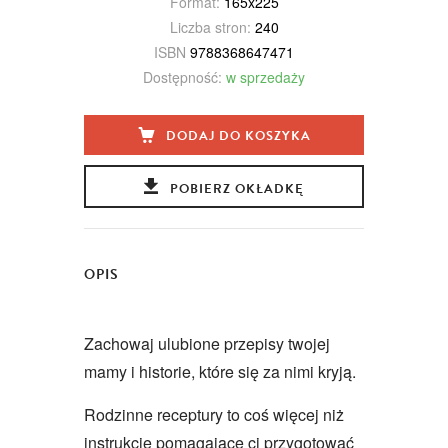
Format:
165x225
Liczba stron:
240
ISBN
9788368647471
Dostępność:
w sprzedaży
DODAJ DO KOSZYKA
POBIERZ OKŁADKĘ
OPIS
Zachowaj ulubione przepisy twojej
mamy i historie, które się za nimi kryją.
Rodzinne receptury to coś więcej niż
instrukcje pomagające ci przygotować