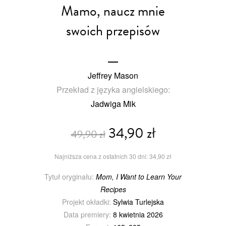
Mamo, naucz mnie
swoich przepisów
Jeffrey Mason
Przekład z języka angielskiego:
Jadwiga Mik
34,90 zł
49,90 zł
Najniższa cena z ostatnich 30 dni: 34,90 zł
Tytuł oryginału:
Mom, I Want to Learn Your
Recipes
Projekt okładki:
Sylwia Turlejska
Data premiery:
8 kwietnia 2026