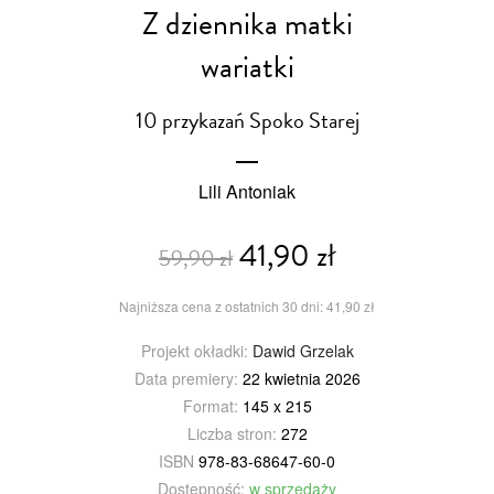
Z dziennika matki
wariatki
10 przykazań Spoko Starej
Lili Antoniak
41,90 zł
59,90 zł
Najniższa cena z ostatnich 30 dni: 41,90 zł
Projekt okładki:
Dawid Grzelak
Data premiery:
22 kwietnia 2026
Format:
145 x 215
Liczba stron:
272
ISBN
978-83-68647-60-0
Dostępność:
w sprzedaży