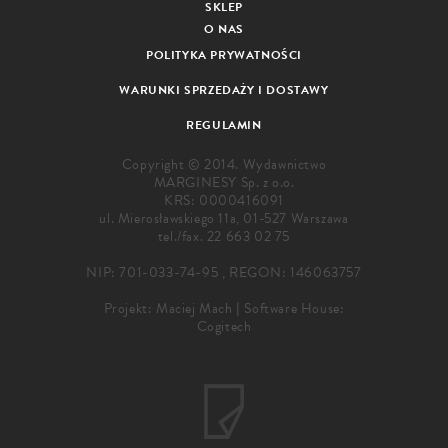
SKLEP
O NAS
POLITYKA PRYWATNOŚCI
WARUNKI SPRZEDAŻY I DOSTAWY
REGULAMIN
Copyright © 2014. Wydawnictwo
MARGINESY Sp. z o.o.
KRS: 0000416091
ul. Mierosławskiego 11a, 01-527 Warszawa
tel./fax.
22 663 02 75
NIP: 701-033-74-95 , REGON: 146063757
Projekt:
Maciej Mach
|
Software House:
Cogitech