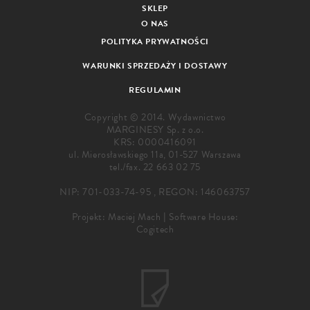
SKLEP
O NAS
POLITYKA PRYWATNOŚCI
WARUNKI SPRZEDAŻY I DOSTAWY
REGULAMIN
Copyright © 2014. Wydawnictwo
MARGINESY Sp. z o.o.
KRS: 0000416091
ul. Mierosławskiego 11a, 01-527 Warszawa
tel./fax.
22 663 02 75
NIP: 701-033-74-95 , REGON: 146063757
Projekt:
Maciej Mach
|
Software House:
Cogitech