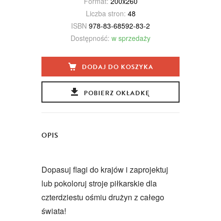
Format:
200x260
Liczba stron:
48
ISBN
978-83-68592-83-2
Dostępność:
w sprzedaży
DODAJ DO KOSZYKA
POBIERZ OKŁADKĘ
OPIS
Dopasuj flagi do krajów i zaprojektuj
lub pokoloruj stroje piłkarskie dla
czterdziestu ośmiu drużyn z całego
świata!