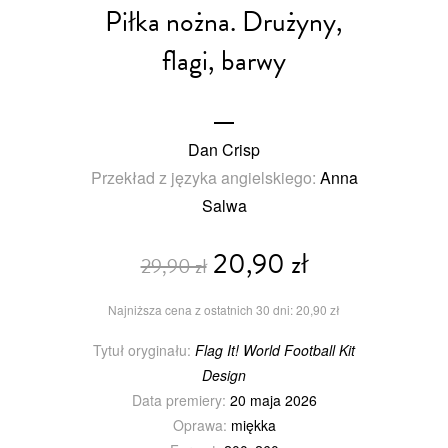
Piłka nożna. Drużyny,
flagi, barwy
Dan Crisp
Przekład z języka angielskiego:
Anna
Salwa
20,90 zł
29,90 zł
Najniższa cena z ostatnich 30 dni: 20,90 zł
Tytuł oryginału:
Flag It! World Football Kit
Design
Data premiery:
20 maja 2026
Oprawa:
miękka