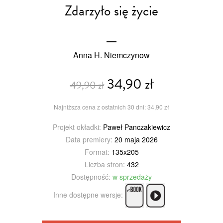
Zdarzyło się życie
Anna H. Niemczynow
34,90 zł
49,90 zł
Najniższa cena z ostatnich 30 dni: 34,90 zł
Projekt okładki:
Paweł Panczakiewicz
Data premiery:
20 maja 2026
Format:
135x205
Liczba stron:
432
Dostępność:
w sprzedaży
Inne dostępne wersje: