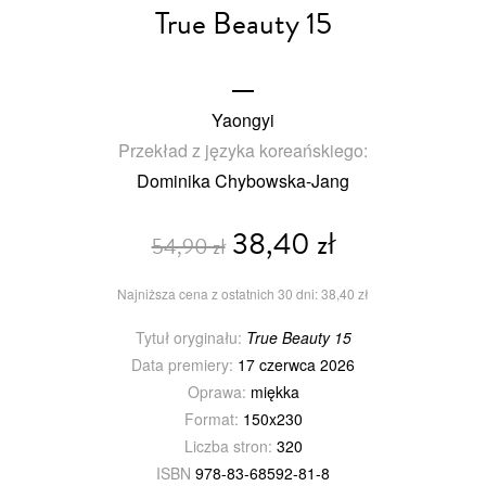
True Beauty 15
Yaongyi
Przekład z języka koreańskiego:
Dominika Chybowska-Jang
38,40 zł
54,90 zł
Najniższa cena z ostatnich 30 dni: 38,40 zł
Tytuł oryginału:
True Beauty 15
Data premiery:
17 czerwca 2026
Oprawa:
miękka
Format:
150x230
Liczba stron:
320
ISBN
978-83-68592-81-8