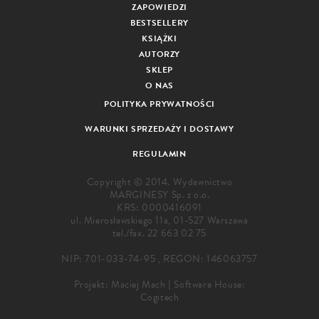
ZAPOWIEDZI
BESTSELLERY
KSIĄŻKI
AUTORZY
SKLEP
O NAS
POLITYKA PRYWATNOŚCI
WARUNKI SPRZEDAŻY I DOSTAWY
REGULAMIN
Copyright © 2014. Wydawnictwo
MARGINESY Sp. z o.o.
KRS: 0000416091
ul. Mierosławskiego 11a, 01-527 Warszawa
tel./fax.
22 663 02 75
NIP: 701-033-74-95 , REGON: 146063757
Projekt:
Maciej Mach
|
Software House:
Cogitech