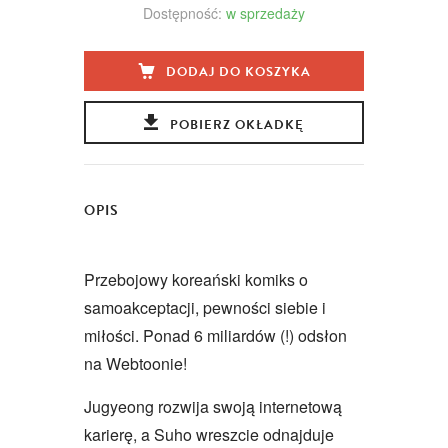
Dostępność:
w sprzedaży
DODAJ DO KOSZYKA
POBIERZ OKŁADKĘ
OPIS
Przebojowy koreański komiks o
samoakceptacji, pewności siebie i
miłości. Ponad 6 miliardów (!) odsłon
na Webtoonie!
Jugyeong rozwija swoją internetową
karierę, a Suho wreszcie odnajduje