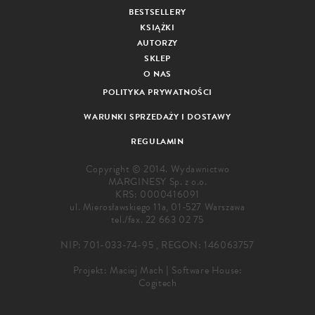
BESTSELLERY
KSIĄŻKI
AUTORZY
SKLEP
O NAS
POLITYKA PRYWATNOŚCI
WARUNKI SPRZEDAŻY I DOSTAWY
REGULAMIN
Copyright © 2014. Wydawnictwo
MARGINESY Sp. z o.o.
KRS: 0000416091
ul. Mierosławskiego 11a, 01-527 Warszawa
tel./fax.
22 663 02 75
NIP: 701-033-74-95 , REGON: 146063757
Projekt:
Maciej Mach
|
Software House:
Cogitech