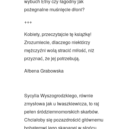
wybuch Etny czy łagodny jak
pożegnalne muśnięcie dłoni?
+++
Kobiety, przeczytajcie tę książkę!
Zrozumiecie, dlaczego niektórzy
mężczyźni wolą stracić miłość, niż
przyznać, że jej potrzebują.
Ałbena Grabowska
Sycylia Wyszogrodzkiego, równie
zmysłowa jak u Iwaszkiewicza, to raj
pełen śródziemnomorskich skarbów.
Chciałoby się pozazdrościć głównemu
bohaterowi jego skąpanej w słońcu