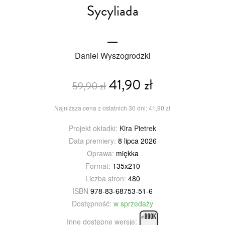
Sycyliada
Daniel Wyszogrodzki
41,90 zł
59,90 zł
Najniższa cena z ostatnich 30 dni: 41,90 zł
Projekt okładki:
Kira Pietrek
Data premiery:
8 lipca 2026
Oprawa:
miękka
Format:
135x210
Liczba stron:
480
ISBN
978-83-68753-51-6
Dostępność:
w sprzedaży
Inne dostępne wersje: