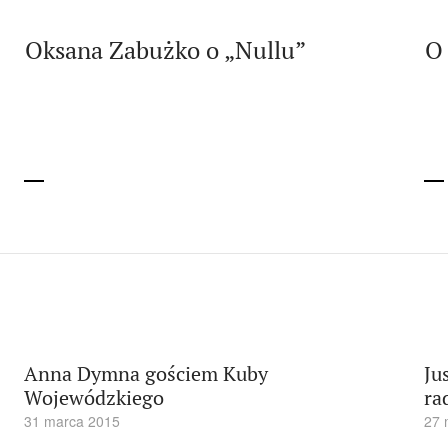
Oksana Zabużko o „Nullu”
O 
Anna Dymna gościem Kuby
Ju
Wojewódzkiego
ra
31 marca 2015
27 