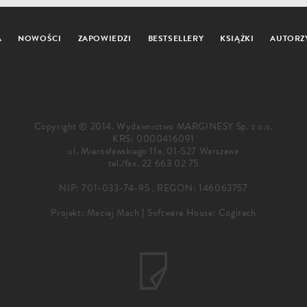
A
NOWOŚCI
ZAPOWIEDZI
BESTSELLERY
KSIĄŻKI
AUTORZ
Copyright © 2014. Wydawnictwo MARGINESY Sp. z o.o.
KRS: 0000416091
ul. Mierosławskiego 11a, 01-527 Warszawa
tel./fax.
22 663 02 75
NIP: 701-033-74-95 , REGON: 146063757
Projekt:
Maciej Mach
|
Software House: Cogitech