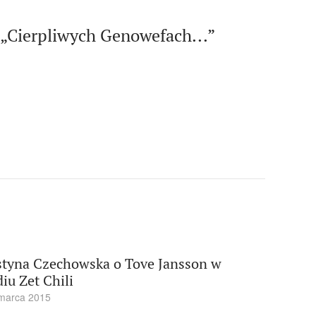
„Cierpliwych Genowefach...”
styna Czechowska o Tove Jansson w
diu Zet Chili
marca 2015