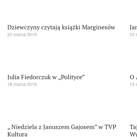
Dziewczyny czytają książki Marginesów
Ja
23 marca 2015
23 
Julia Fiedorczuk w „Polityce”
O 
18 marca 2015
15 
„ Niedziela z Januszem Gajosem” w TVP
Ta
Kultura
Wy