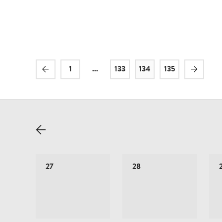
1
...
133
134
135
27
28