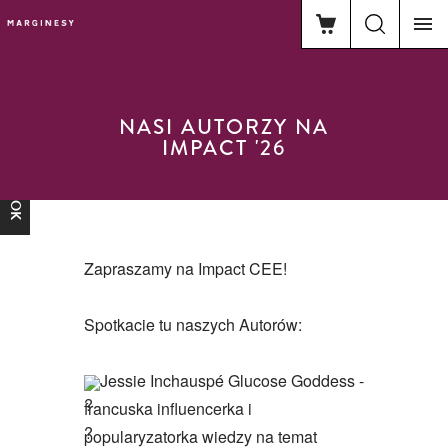
NASI AUTORZY NA
IMPACT '26
FACEBOOK
Zapraszamy na
Impact CEE
!
Spotkacie tu naszych Autorów:
Jessie Inchauspé
Glucose Goddess
-
francuska influencerka i
popularyzatorka wiedzy na temat