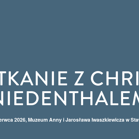
TKANIE Z CHR
NIEDENTHALE
erwca 2026, Muzeum Anny i Jarosława Iwaszkiewicza w St