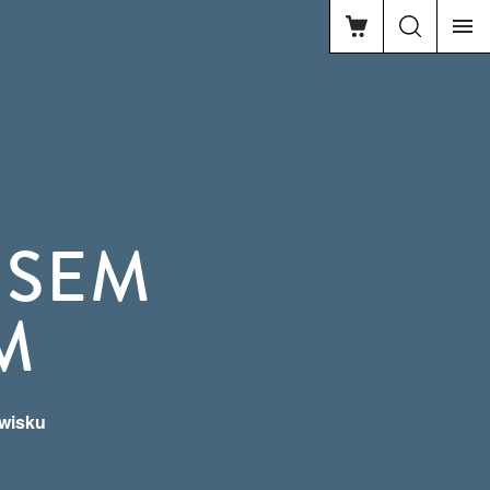
ISEM
M
awisku