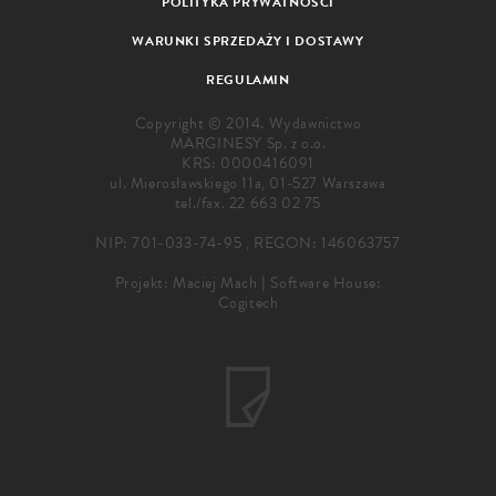
POLITYKA PRYWATNOŚCI
WARUNKI SPRZEDAŻY I DOSTAWY
REGULAMIN
Copyright © 2014. Wydawnictwo
MARGINESY Sp. z o.o.
KRS: 0000416091
ul. Mierosławskiego 11a, 01-527 Warszawa
tel./fax.
22 663 02 75
NIP: 701-033-74-95 , REGON: 146063757
Projekt:
Maciej Mach
|
Software House:
Cogitech