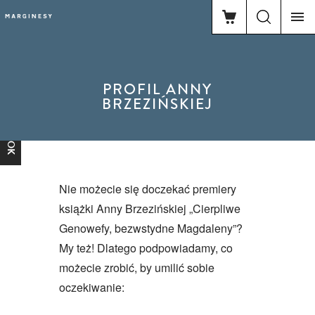
PROFIL ANNY
BRZEZIŃSKIEJ
FACEBOOK
Nie możecie się doczekać premiery
książki Anny Brzezińskiej „Cierpliwe
Genowefy, bezwstydne Magdaleny”?
My też! Dlatego podpowiadamy, co
możecie zrobić, by umilić sobie
oczekiwanie: