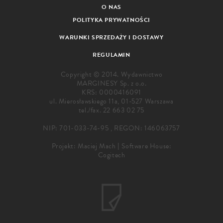
O NAS
POLITYKA PRYWATNOŚCI
WARUNKI SPRZEDAŻY I DOSTAWY
REGULAMIN
Copyright © 2014. Wydawnictwo
MARGINESY Sp. z o.o.
KRS: 0000416091
ul. Mierosławskiego 11a, 01-527 Warszawa
tel./fax.
22 663 02 75
NIP: 701-033-74-95 , REGON: 146063757
Projekt:
Maciej Mach
|
Software House:
Cogitech