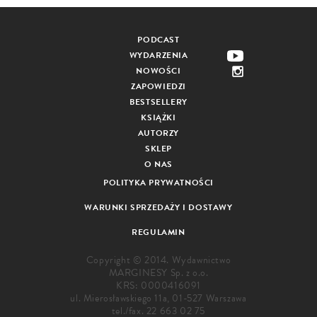
PODCAST
WYDARZENIA
NOWOŚCI
ZAPOWIEDZI
BESTSELLERY
KSIĄŻKI
AUTORZY
SKLEP
O NAS
POLITYKA PRYWATNOŚCI
WARUNKI SPRZEDAŻY I DOSTAWY
REGULAMIN
Copyright © 2014. Wydawnictwo
MARGINESY Sp. z o.o.
KRS: 0000416091
ul. Mierosławskiego 11a, 01-527 Warszawa
tel./fax.
22 663 02 75