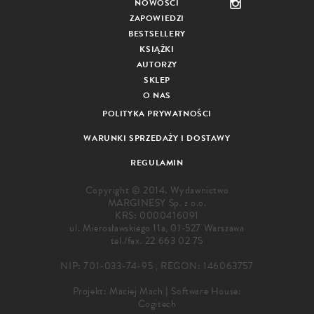
NOWOŚCI
ZAPOWIEDZI
BESTSELLERY
KSIĄŻKI
AUTORZY
SKLEP
O NAS
POLITYKA PRYWATNOŚCI
WARUNKI SPRZEDAŻY I DOSTAWY
REGULAMIN
Copyright © 2014. Wydawnictwo
MARGINESY Sp. z o.o.
KRS: 0000416091
ul. Mierosławskiego 11a, 01-527 Warszawa
tel./fax.
22 663 02 75
NIP: 701-033-74-95 , REGON: 146063757
Projekt:
Maciej Mach
|
Software House:
Cogitech