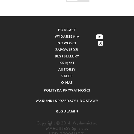
PODCAST
WYDARZENIA
NOWOŚCI
ZAPOWIEDZI
BESTSELLERY
KSIĄŻKI
AUTORZY
SKLEP
O NAS
POLITYKA PRYWATNOŚCI
WARUNKI SPRZEDAŻY I DOSTAWY
REGULAMIN
Copyright © 2014. Wydawnictwo
MARGINESY Sp. z o.o.
KRS: 0000416091