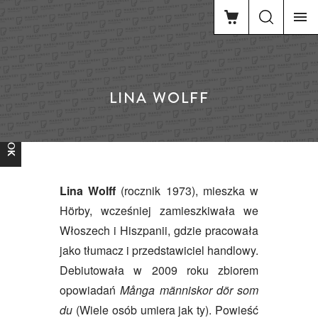
LINA WOLFF
FACEBOOK
Lina Wolff
(rocznik 1973), mieszka w
Hörby, wcześniej zamieszkiwała we
Włoszech i Hiszpanii, gdzie pracowała
jako tłumacz i przedstawiciel handlowy.
Debiutowała w 2009 roku zbiorem
opowiadań
M
å
nga människor dör som
du
(Wiele osób umiera jak ty). Powieść