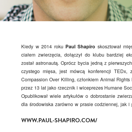
Kiedy w 2014 roku
Paul Shapiro
skosztował mię
Mieszka w Kalifornii ze swoją
ciałem zwierzęcia, dołączył do klubu bardziej e
jego pracy i publikacjach można znaleźć na j
został astronautą. Oprócz bycia jedną z pierwszyc
czystego mięsa, jest mówcą konferencji TEDx, za
Compassion Over Killing, członkiem Animal Rights 
przez 13 lat jako rzecznik i wiceprezes Humane Soci
Opublikował wiele artykułów o dobrostanie zwierzą
dla środowiska zarówno w prasie codziennej, jak i
WWW.PAUL-SHAPIRO.COM/