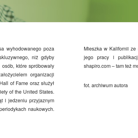
sa wyhodowanego poza
 wspaniałą partnerką Toni Okamoto. Więcej o
kskluzywnego, niż gdyby
ego stronie www.paul-
h osób, które spróbowały
shapiro.com – tam też m
łożycielem organizacji
Hall of Fame oraz służył
fot. archiwum autora
ety of the United States.
t i jedzeniu przyjaznym
 periodykach naukowych.