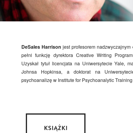
DeSales Harrison
jest profesorem nadzwyczajnym o
Jorku. Jest żonaty z krytyczką literacką L
pełni funkcję dyrektora Creative Writing Progra
Uzyskał tytuł licencjata na Uniwersytecie Yale, m
Johnsa Hopkinsa, a doktorat na Uniwersyteci
psychoanalizę w Institute for Psychoanalytic Train
KSIĄŻKI