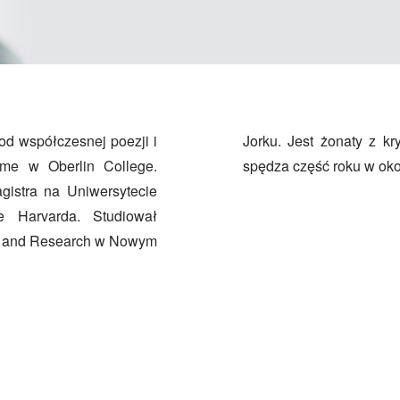
d współczesnej poezji i
aurą Baudot, ma czworo dzieci i
mme w Oberlin College.
spędza część roku w oko
agistra na Uniwersytecie
e Harvarda. Studiował
ing and Research w Nowym