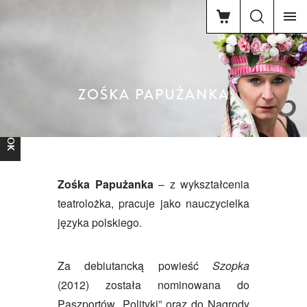
ZOŚKA PAPUŻANKA
FACEBOOK
Zośka Papużanka
– z wykształcenia
teatrolożka, pracuje jako nauczycielka
języka polskiego.
Za debiutancką powieść
Szopka
(2012) została nominowana do
Paszportów „Polityki” oraz do Nagrody