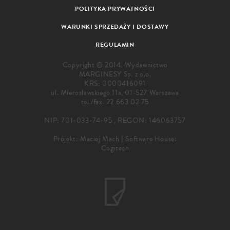
POLITYKA PRYWATNOŚCI
WARUNKI SPRZEDAŻY I DOSTAWY
REGULAMIN
Copyright © 2014. Wydawnictwo
MARGINESY Sp. z o.o.
KRS: 0000416091
ul. Mierosławskiego 11a, 01-527 Warszawa
tel./fax.
22 663 02 75
NIP: 701-033-74-95 , REGON: 146063757
Projekt:
Maciej Mach
|
Software House:
Cogitech