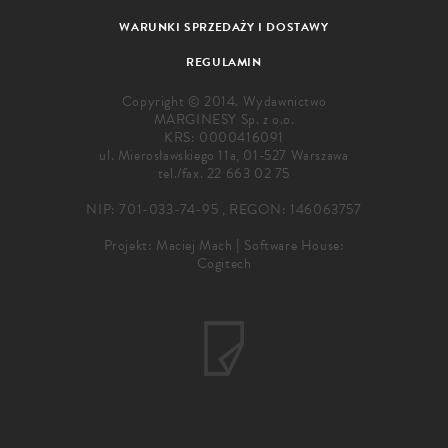
WARUNKI SPRZEDAŻY I DOSTAWY
REGULAMIN
Copyright © 2014. Wydawnictwo
MARGINESY Sp. z o.o.
KRS: 0000416091
ul. Mierosławskiego 11a, 01-527 Warszawa
tel./fax.
22 663 02 75
NIP: 701-033-74-95 , REGON: 146063757
Projekt:
Maciej Mach
|
Software House:
Cogitech