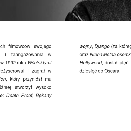
ych filmowców swojego
wojny
,
Django
(za które
źni i zaangażowania w
oraz
Nienawistna ósemk
r w 1992 roku
Wściekłymi
Hollywood
, dostał pięć
reżyserował i zagrał w
dziesięć do Oscara.
ion
, który przyniósł mu
óźniej stworzył wysoko
se
:
Death Proof
,
Bękarty