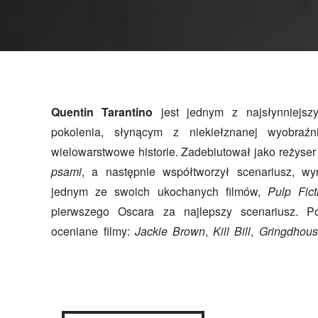
Quentin Tarantino
jest jednym z najsłynniejsz
pokolenia, słynącym z niekiełznanej wyobra
wielowarstwowe historie. Zadebiutował jako reżyse
psami
, a następnie współtworzył scenariusz, wy
jednym ze swoich ukochanych filmów,
Pulp Fict
pierwszego Oscara za najlepszy scenariusz. P
oceniane filmy:
Jackie Brown
,
Kill Bill
,
Gringdhou