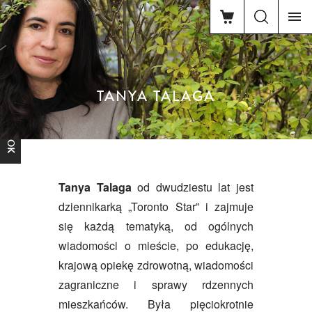
TANYA TALAGA
FACEBOOK
Tanya Talaga
od dwudziestu lat jest
dziennikarką „Toronto Star” i zajmuje
się każdą tematyką, od ogólnych
wiadomości o mieście, po edukację,
krajową opiekę zdrowotną, wiadomości
zagraniczne i sprawy rdzennych
mieszkańców. Była pięciokrotnie