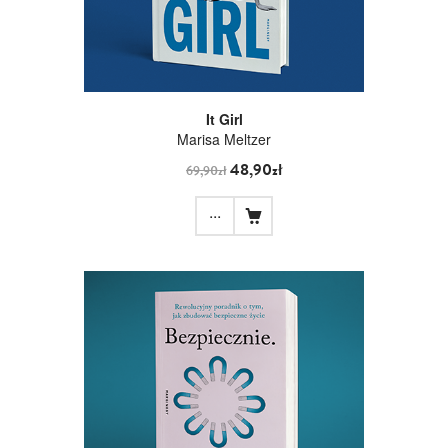
It Girl
Marisa Meltzer
48,90zł
69,90zł
...