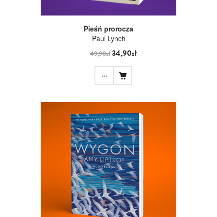
Pieśń prorocza
Paul Lynch
34,90zł
49,90zł
...