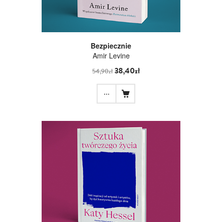
Bezpiecznie
Amir Levine
38,40zł
54,90zł
...