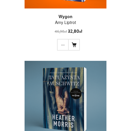
Wygon
Amy Liptrot
32,80zł
46,90zł
...