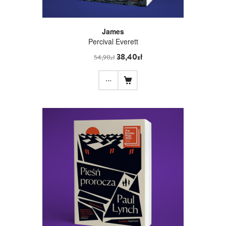
James
Percival Everett
38,40zł
54,90zł
...