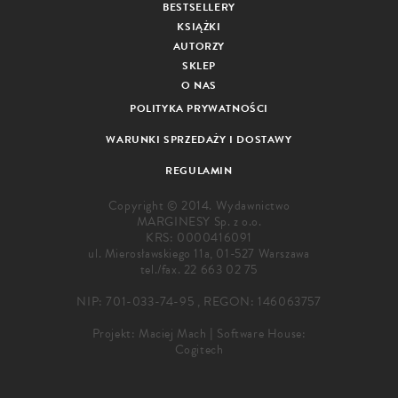
BESTSELLERY
KSIĄŻKI
AUTORZY
SKLEP
O NAS
POLITYKA PRYWATNOŚCI
WARUNKI SPRZEDAŻY I DOSTAWY
REGULAMIN
Copyright © 2014. Wydawnictwo
MARGINESY Sp. z o.o.
KRS: 0000416091
ul. Mierosławskiego 11a, 01-527 Warszawa
tel./fax.
22 663 02 75
NIP: 701-033-74-95 , REGON: 146063757
Projekt:
Maciej Mach
|
Software House:
Cogitech