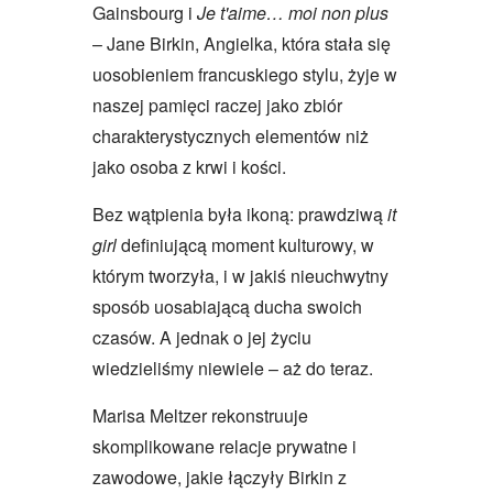
Gainsbourg i
Je t'aime… moi non plus
– Jane Birkin, Angielka, która stała się
uosobieniem francuskiego stylu, żyje w
naszej pamięci raczej jako zbiór
charakterystycznych elementów niż
jako osoba z krwi i kości.
Bez wątpienia była ikoną: prawdziwą
it
girl
definiującą moment kulturowy, w
którym tworzyła, i w jakiś nieuchwytny
sposób uosabiającą ducha swoich
czasów. A jednak o jej życiu
wiedzieliśmy niewiele – aż do teraz.
Marisa Meltzer rekonstruuje
skomplikowane relacje prywatne i
zawodowe, jakie łączyły Birkin z