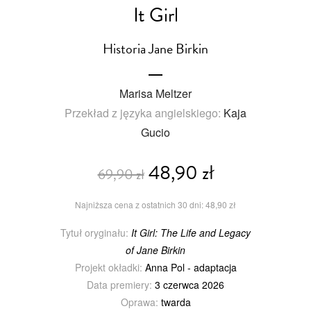
It Girl
Historia Jane Birkin
Marisa Meltzer
Przekład z języka angielskiego:
Kaja
Gucio
48,90 zł
69,90 zł
Najniższa cena z ostatnich 30 dni: 48,90 zł
Tytuł oryginału:
It Girl: The Life and Legacy
of Jane Birkin
Projekt okładki:
Anna Pol - adaptacja
Data premiery:
3 czerwca 2026
Oprawa:
twarda