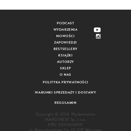
PODCAST
WYDARZENIA
NOWOŚCI
ZAPOWIEDZI
BESTSELLERY
KSIĄŻKI
AUTORZY
SKLEP
O NAS
POLITYKA PRYWATNOŚCI
WARUNKI SPRZEDAŻY I DOSTAWY
REGULAMIN
Copyright © 2014. Wydawnictwo
MARGINESY Sp. z o.o.
KRS: 0000416091
ul. Mierosławskiego 11a, 01-527 Warszawa