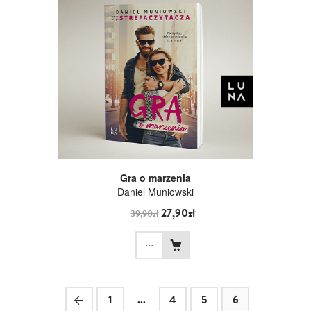
Gra o marzenia
Daniel Muniowski
27,90zł
39,90zł
...
1
...
4
5
6