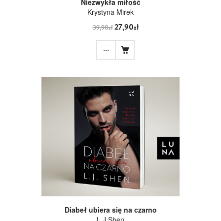
Niezwykła miłość
Krystyna Mirek
27,90zł
39,90zł
...
Diabeł ubiera się na czarno
L.J.Shen