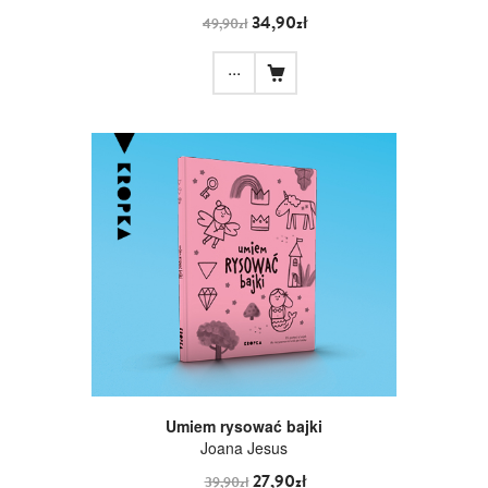
34,90zł
49,90zł
...
Umiem rysować bajki
Joana Jesus
27,90zł
39,90zł