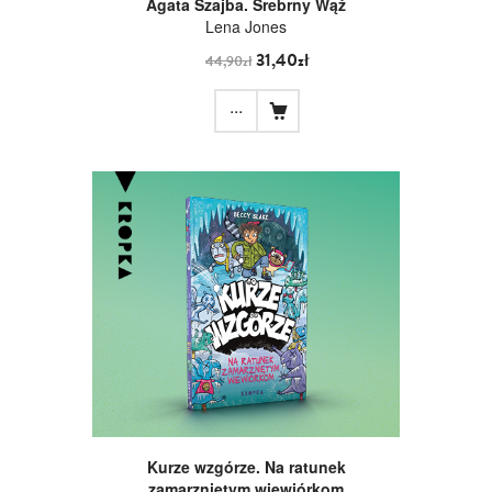
Agata Szajba. Srebrny Wąż
Lena Jones
31,40zł
44,90zł
...
Kurze wzgórze. Na ratunek
zamarzniętym wiewiórkom