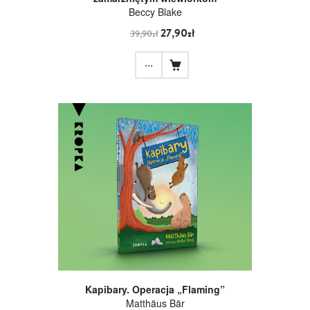
Beccy Blake
27,90zł
39,90zł
...
Kapibary. Operacja „Flaming”
Matthäus Bär