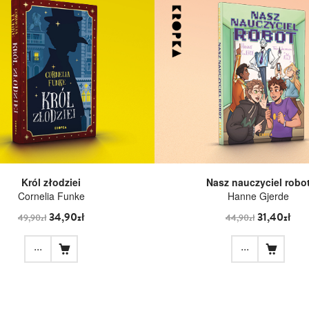
Król złodziei
Nasz nauczyciel robo
Cornelia Funke
Hanne Gjerde
34,90zł
31,40zł
49,90zł
44,90zł
...
...