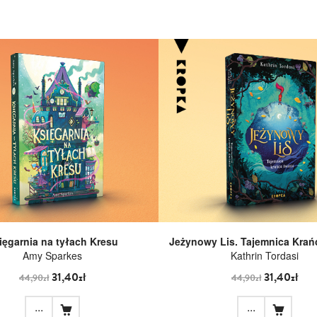
ięgarnia na tyłach Kresu
Jeżynowy Lis. Tajemnica Krań
Amy Sparkes
Kathrin Tordasi
31,40zł
31,40zł
44,90zł
44,90zł
...
...