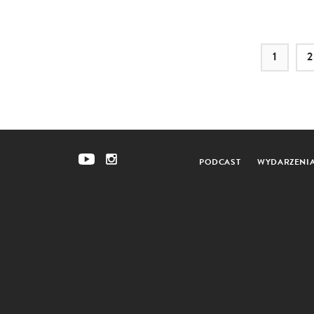
1
2
PODCAST
WYDARZENI