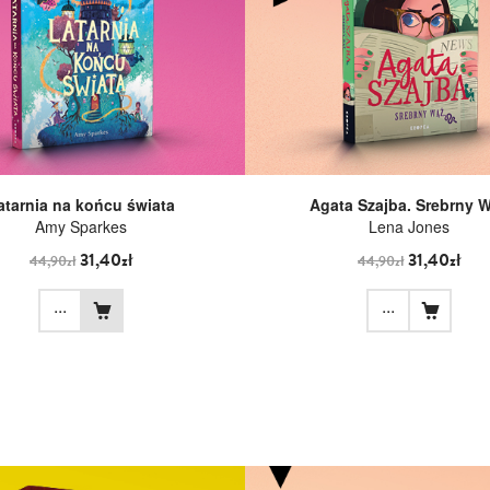
atarnia na końcu świata
Agata Szajba. Srebrny 
Amy Sparkes
Lena Jones
31,40zł
31,40zł
44,90zł
44,90zł
...
...