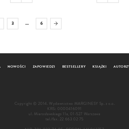
3
...
6
A
NOWOŚCI
ZAPOWIEDZI
BESTSELLERY
KSIĄŻKI
AUTORZ
Copyright © 2014. Wydawnictwo MARGINESY Sp. z o.o.
KRS: 0000416091
ul. Mierosławskiego 11a, 01-527 Warszawa
tel./fax.
22 663 02 75