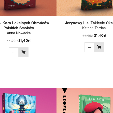
. Koło Lokalnych Obrońców
Jeżynowy Lis. Zaklęcie Oka
Polskich Smoków
Kathrin Tordasi
Anna Nowacka
31,40zł
44,90zł
31,40zł
44,90zł
...
...