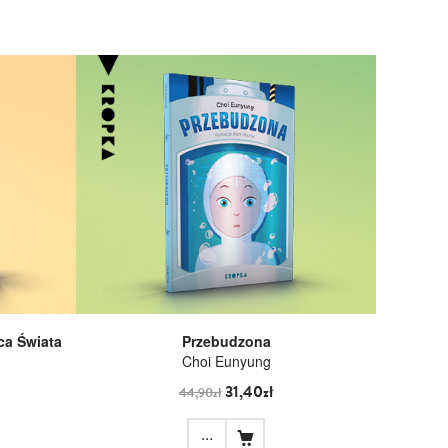
ca Świata
Przebudzona
Choi Eunyung
31,40zł
44,90zł
...