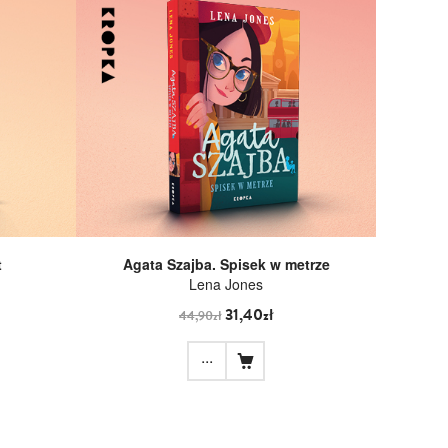
t
Agata Szajba. Spisek w metrze
Lena Jones
31,40zł
44,90zł
...