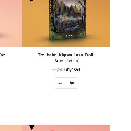
Wąż
Trollheim. Klątwa Lasu Trolli
Arne Lindmo
31,40zł
44,90zł
...