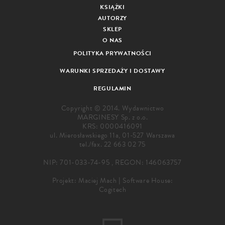
KSIĄŻKI
AUTORZY
SKLEP
O NAS
POLITYKA PRYWATNOŚCI
WARUNKI SPRZEDAŻY I DOSTAWY
REGULAMIN
Copyright © 2014. Wydawnictwo
MARGINESY Sp. z o.o.
KRS: 0000416091
ul. Mierosławskiego 11a, 01-527 Warszawa
tel./fax.
22 663 02 75
NIP: 701-033-74-95 , REGON: 146063757
Projekt:
Maciej Mach
|
Software House:
Cogitech