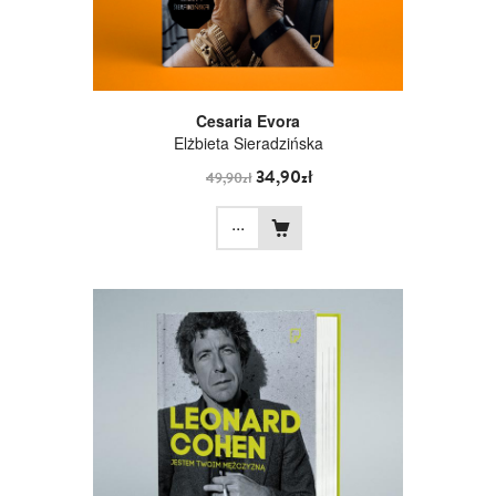
Cesaria Evora
Elżbieta Sieradzińska
34,90zł
49,90zł
...