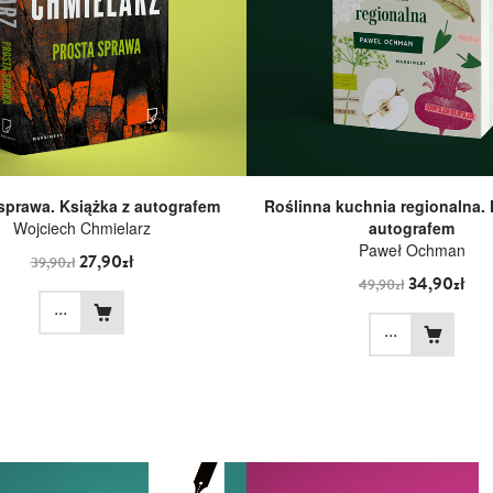
sprawa. Książka z autografem
Roślinna kuchnia regionalna. 
Wojciech Chmielarz
autografem
Paweł Ochman
27,90zł
39,90zł
34,90zł
49,90zł
...
...