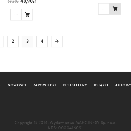
48,90zł
69,90zł
...
...
2
3
4
A
NOWOŚCI
ZAPOWIEDZI
BESTSELLERY
KSIĄŻKI
AUTORZ
Copyright © 2014. Wydawnictwo MARGINESY Sp. z o.o.
KRS: 0000416091