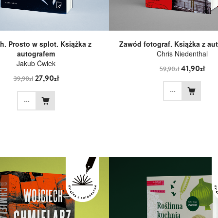
ch. Prosto w splot. Książka z
Zawód fotograf. Książka z au
autografem
Chris Niedenthal
Jakub Ćwiek
41,90zł
59,90zł
27,90zł
39,90zł
...
...