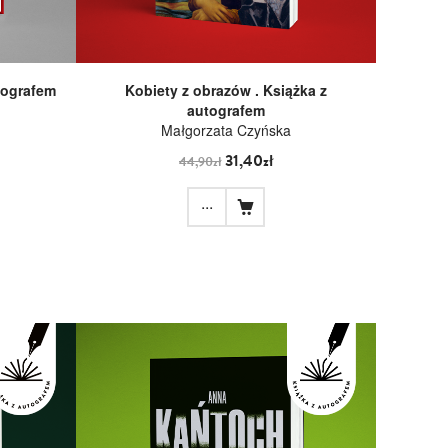
tografem
Kobiety z obrazów . Książka z
autografem
Małgorzata Czyńska
31,40zł
44,90zł
...