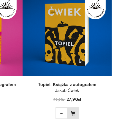
tografem
Topiel. Książka z autografem
Jakub Ćwiek
27,90zł
39,90zł
...