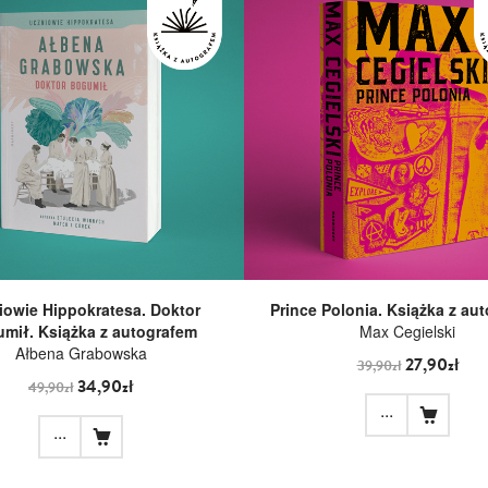
iowie Hippokratesa. Doktor
Prince Polonia. Książka z au
mił. Książka z autografem
Max Cegielski
Ałbena Grabowska
27,90zł
39,90zł
34,90zł
49,90zł
...
...