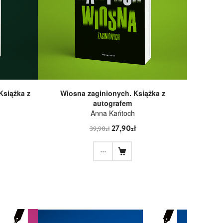
Książka z
Wiosna zaginionych. Książka z
autografem
Anna Kańtoch
27,90zł
39,90zł
...