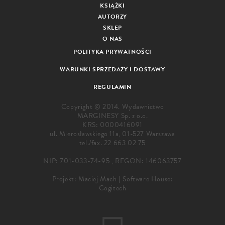
KSIĄŻKI
AUTORZY
SKLEP
O NAS
POLITYKA PRYWATNOŚCI
WARUNKI SPRZEDAŻY I DOSTAWY
REGULAMIN
Copyright © 2014. Wydawnictwo
MARGINESY Sp. z o.o.
KRS: 0000416091
ul. Mierosławskiego 11a, 01-527 Warszawa
tel./fax.
22 663 02 75
NIP: 701-033-74-95 , REGON: 146063757
Projekt:
Maciej Mach
|
Software House:
Cogitech