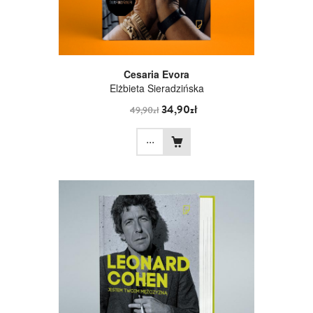
Cesaria Evora
Elżbieta Sieradzińska
34,90zł
49,90zł
...