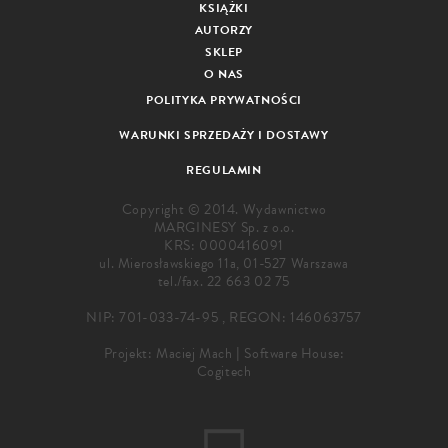
KSIĄŻKI
AUTORZY
SKLEP
O NAS
POLITYKA PRYWATNOŚCI
WARUNKI SPRZEDAŻY I DOSTAWY
REGULAMIN
Copyright © 2014. Wydawnictwo
MARGINESY Sp. z o.o.
KRS: 0000416091
ul. Mierosławskiego 11a, 01-527 Warszawa
tel./fax.
22 663 02 75
NIP: 701-033-74-95 , REGON: 146063757
Projekt:
Maciej Mach
|
Software House:
Cogitech