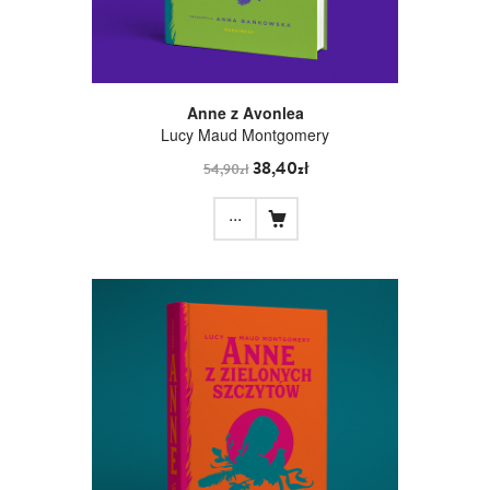
Anne z Avonlea
Lucy Maud Montgomery
38,40zł
54,90zł
...