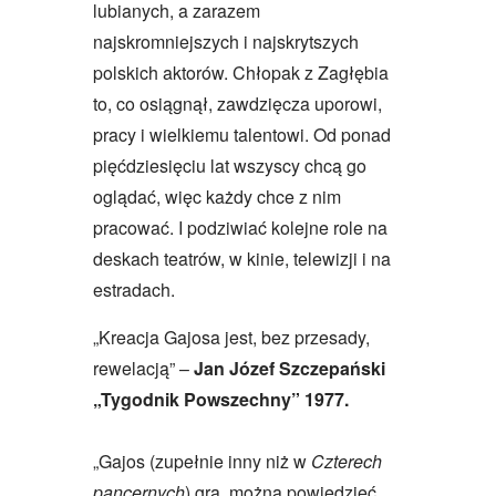
lubianych, a zarazem
najskromniejszych i najskrytszych
polskich aktorów. Chłopak z Zagłębia
to, co osiągnął, zawdzięcza uporowi,
pracy i wielkiemu talentowi. Od ponad
pięćdziesięciu lat wszyscy chcą go
oglądać, więc każdy chce z nim
pracować. I podziwiać kolejne role na
deskach teatrów, w kinie, telewizji i na
estradach.
„Kreacja Gajosa jest, bez przesady,
rewelacją” –
Jan Józef Szczepański
„Tygodnik Powszechny” 1977.
„Gajos (zupełnie inny niż w
Czterech
pancernych
) gra, można powiedzieć,