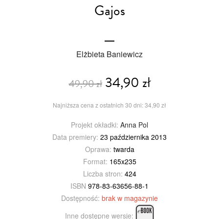
Gajos
Elżbieta Baniewicz
34,90 zł
49,90 zł
Najniższa cena z ostatnich 30 dni: 34,90 zł
Projekt okładki:
Anna Pol
Data premiery:
23 października 2013
Oprawa:
twarda
Format:
165x235
Liczba stron:
424
ISBN
978-83-63656-88-1
Dostępność:
brak w magazynie
Inne dostępne wersje: