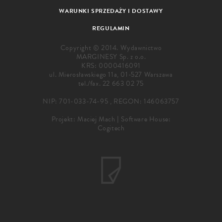
WARUNKI SPRZEDAŻY I DOSTAWY
REGULAMIN
Copyright © 2014. Wydawnictwo
MARGINESY Sp. z o.o.
KRS: 0000416091
ul. Mierosławskiego 11a, 01-527 Warszawa
tel./fax.
22 663 02 75
NIP: 701-033-74-95 , REGON: 146063757
Projekt:
Maciej Mach
|
Software House:
Cogitech