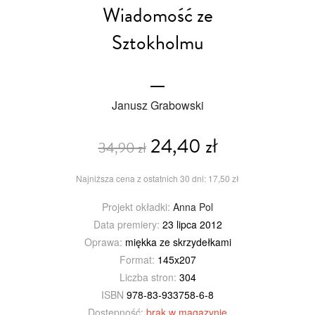
Wiadomość ze
Sztokholmu
Janusz Grabowski
24,40 zł
34,90 zł
Najniższa cena z ostatnich 30 dni: 17,50 zł
Projekt okładki:
Anna Pol
Data premiery:
23 lipca 2012
Oprawa:
miękka ze skrzydełkami
Format:
145x207
Liczba stron:
304
ISBN
978-83-933758-6-8
Dostępność:
brak w magazynie