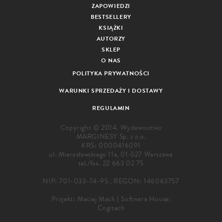
ZAPOWIEDZI
BESTSELLERY
KSIĄŻKI
AUTORZY
SKLEP
O NAS
POLITYKA PRYWATNOŚCI
WARUNKI SPRZEDAŻY I DOSTAWY
REGULAMIN
Copyright © 2014. Wydawnictwo
MARGINESY Sp. z o.o.
KRS: 0000416091
ul. Mierosławskiego 11a, 01-527 Warszawa
tel./fax.
22 663 02 75
NIP: 701-033-74-95 , REGON: 146063757
Projekt:
Maciej Mach
|
Software House:
Cogitech