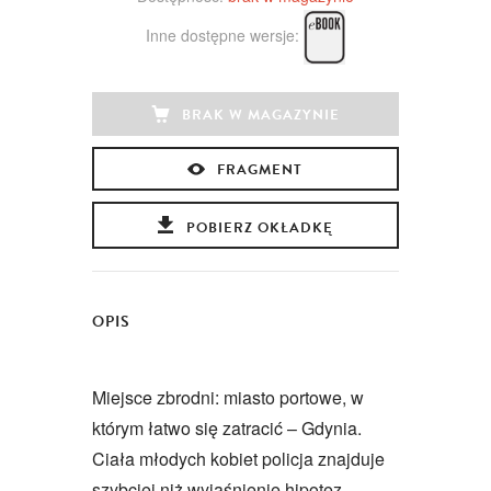
Inne dostępne wersje:
BRAK W MAGAZYNIE
FRAGMENT
POBIERZ OKŁADKĘ
OPIS
Miejsce zbrodni: miasto portowe, w
którym łatwo się zatracić – Gdynia.
Ciała młodych kobiet policja znajduje
szybciej niż wyjaśnienie hipotez