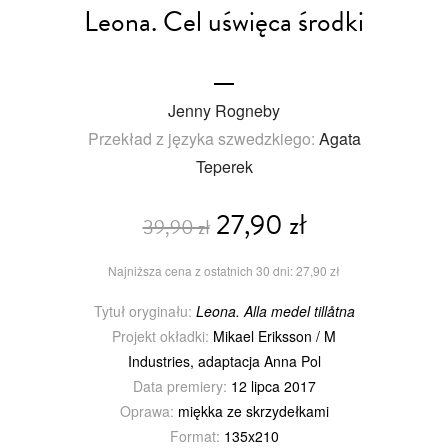
Leona. Cel uświęca środki
Jenny Rogneby
Przekład z języka szwedzkiego:
Agata
Teperek
27,90 zł
39,90 zł
Najniższa cena z ostatnich 30 dni: 27,90 zł
Tytuł oryginału:
Leona. Alla medel tillåtna
Projekt okładki:
Mikael Eriksson / M
Industries, adaptacja Anna Pol
Data premiery:
12 lipca 2017
Oprawa:
miękka ze skrzydełkami
Format:
135x210