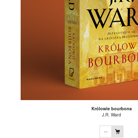
Królowie bourbona
J.R. Ward
...