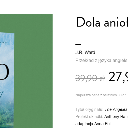
Dola anio
J.R. Ward
Przekład z języka angiel
27,
39,90 zł
Najniższa cena z ostatnich 30 dni:
Tytuł oryginału:
The Angeles
Projekt okładki:
Anthony Ram
adaptacja Anna Pol