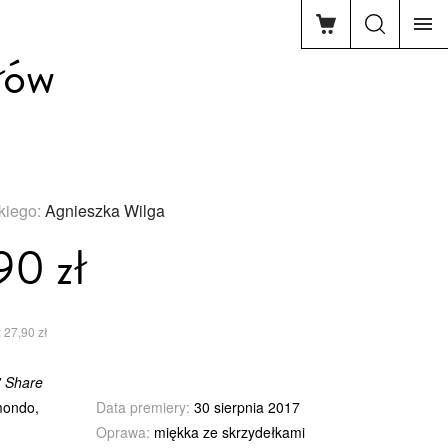
łów
skiego:
Agnieszka Wilga
90 zł
 27,90 zł
' Share
ondo,
Data premiery:
30 sierpnia 2017
Oprawa:
miękka ze skrzydełkami