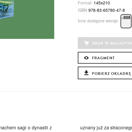
Format:
145x210
ISBN
978-83-65780-47-8
Inne dostępne wersje:
BRAK W MAGAZYNI
FRAGMENT
POBIERZ OKŁADKĘ
machem sagi o dynastii z
uznany już za straconeg