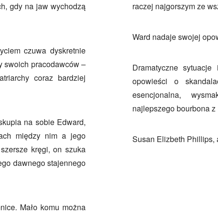
ch, gdy na jaw wychodzą
raczej najgorszym ze ws
Ward nadaje swojej opow
yciem czuwa dyskretnie
awy swoich pracodawców –
Dramatyczne sytuacje 
riarchy coraz bardziej
opowieści o skandala
esencjonalna, wysma
najlepszego bourbona z 
skupia na sobie Edward,
jach między nim a jego
Susan Elizbeth Phillips,
szersze kręgi, on szuka
jego dawnego stajennego
mnice. Mało komu można