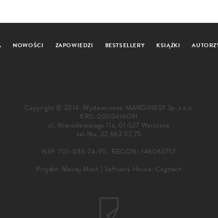
A
NOWOŚCI
ZAPOWIEDZI
BESTSELLERY
KSIĄŻKI
AUTORZ
Copyright © 2014. Wydawnictwo MARGINESY Sp. z o.o.
KRS: 0000416091
ul. Mierosławskiego 11a, 01-527 Warszawa
tel./fax.
22 663 02 75
NIP: 701-033-74-95 , REGON: 146063757
Projekt:
Maciej Mach
|
Software House: Cogitech