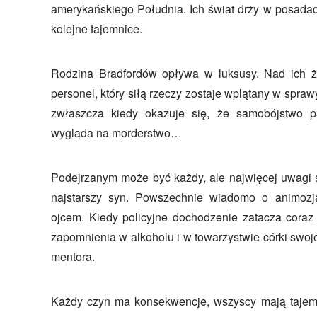
amerykańskiego Południa. Ich świat drży w posada
kolejne tajemnice.
Rodzina Bradfordów opływa w luksusy. Nad ich ż
personel, który siłą rzeczy zostaje wplątany w spr
zwłaszcza kiedy okazuje się, że samobójstwo pat
wygląda na morderstwo…
Podejrzanym może być każdy, ale najwięcej uwagi 
najstarszy syn. Powszechnie wiadomo o animoz
ojcem. Kiedy policyjne dochodzenie zatacza coraz 
zapomnienia w alkoholu i w towarzystwie córki swo
mentora.
Każdy czyn ma konsekwencje, wszyscy mają taje