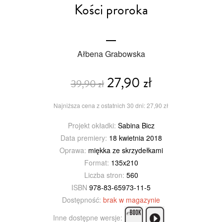
Kości proroka
Ałbena Grabowska
27,90 zł
39,90 zł
Najniższa cena z ostatnich 30 dni: 27,90 zł
Projekt okładki:
Sabina Bicz
Data premiery:
18 kwietnia 2018
Oprawa:
miękka ze skrzydełkami
Format:
135x210
Liczba stron:
560
ISBN
978-83-65973-11-5
Dostępność:
brak w magazynie
Inne dostępne wersje: