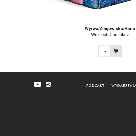
Wyrwa/Żmijowisko/Rana
Wojciech Chmielarz
...
PODCAST
WYDARZENI