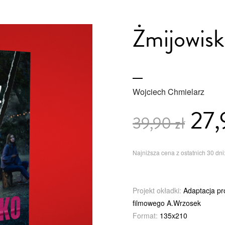
Żmijowis
Wojciech Chmielarz
27,
39,90 zł
Najniższa cena z ostatnich 30 dni:
Projekt okładki:
Adaptacja pro
filmowego A.Wrzosek
Format:
135x210