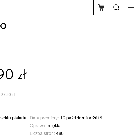
ko
90 zł
 27,90 zł
jektu plakatu
Data premiery:
16 października 2019
Oprawa:
miękka
Liczba stron:
480