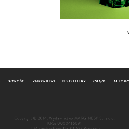
A
NOWOŚCI
ZAPOWIEDZI
BESTSELLERY
KSIĄŻKI
AUTORZ
Copyright © 2014. Wydawnictwo MARGINESY Sp. z o.o.
KRS: 0000416091
ul. Mierosławskiego 11a, 01-527 Warszawa