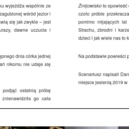
roku wyjeżdża wspólnie ze
Żmijowisko
to opowieść o
zagubionej wśród jezior i
czoło próbie przekracza
wią się jak zwykle – jest
pomimo mijających lat i
urazy, dawne uczucia i
Strachu, zbrodni i karz
dzieci i jak wiele nas to 
ępnego dnia córka jednej
Na podstawie powieści p
wań nikomu nie udaje się
Scenariusz napisali Dan
miejsce jesienią 2019 w
 podjąć ostatnią próbę
 znienawidziła go cała