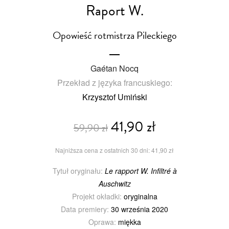
Raport W.
Opowieść rotmistrza Pileckiego
Gaétan Nocq
Przekład z języka francuskiego:
Krzysztof Umiński
41,90 zł
59,90 zł
Najniższa cena z ostatnich 30 dni: 41,90 zł
Tytuł oryginału:
Le rapport W. Infiltré à
Auschwitz
Projekt okładki:
oryginalna
Data premiery:
30 września 2020
Oprawa:
miękka