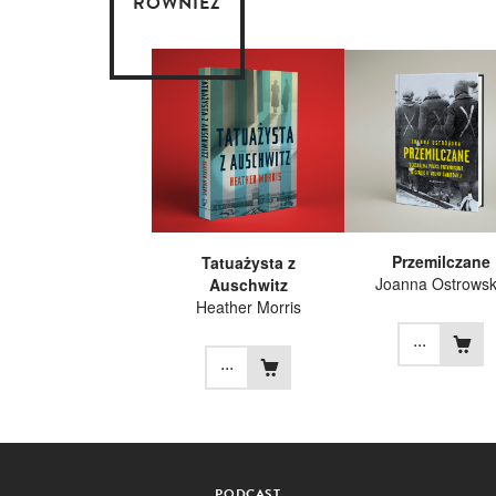
RÓWNIEŻ
Przemilczane
Tatuażysta z
Joanna Ostrows
Auschwitz
Heather Morris
...
...
PODCAST