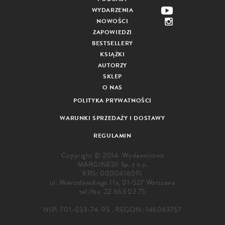
WYDARZENIA
NOWOŚCI
ZAPOWIEDZI
BESTSELLERY
KSIĄŻKI
AUTORZY
SKLEP
O NAS
POLITYKA PRYWATNOŚCI
WARUNKI SPRZEDAŻY I DOSTAWY
REGULAMIN
Copyright © 2014. Wydawnictwo
MARGINESY Sp. z o.o.
KRS: 0000416091
ul. Mierosławskiego 11a, 01-527 Warszawa
tel./fax.
22 663 02 75
NIP: 701-033-74-95 , REGON: 146063757