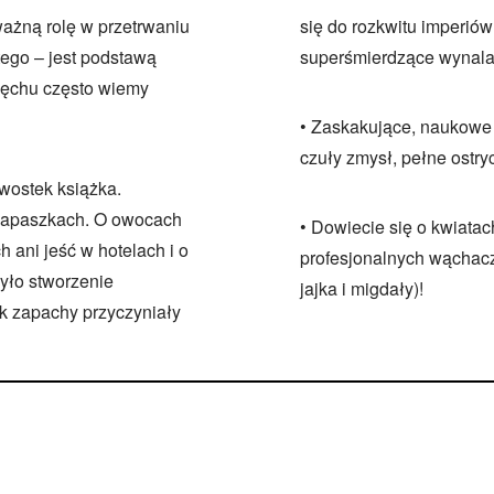
ażną rolę w przetrwaniu
się do rozkwitu imperiów 
tego – jest podstawą
superśmierdzące wynalaz
węchu często wiemy
• Zaskakujące, naukowe 
czuły zmysł, pełne ostry
wostek książka.
 zapaszkach. O owocach
• Dowiecie się o kwiatac
 ani jeść w hotelach i o
profesjonalnych wąchaczy
yło stworzenie
jajka i migdały)!
ak zapachy przyczyniały