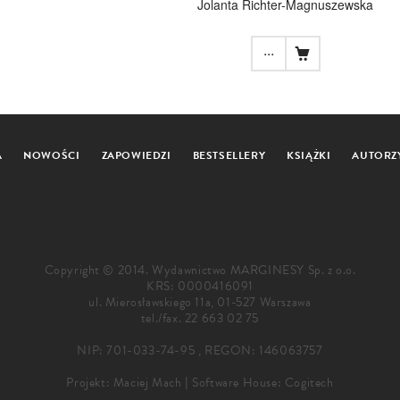
Jolanta Richter-Magnuszewska
...
A
NOWOŚCI
ZAPOWIEDZI
BESTSELLERY
KSIĄŻKI
AUTORZ
Copyright © 2014. Wydawnictwo MARGINESY Sp. z o.o.
KRS: 0000416091
ul. Mierosławskiego 11a, 01-527 Warszawa
tel./fax.
22 663 02 75
NIP: 701-033-74-95 , REGON: 146063757
Projekt:
Maciej Mach
|
Software House: Cogitech