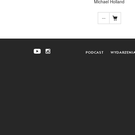
Michael Holland
...
PODCAST
WYDARZENI