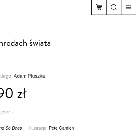
mrodach świata
skiego:
Adam Pluszka
90 zł
 27,90 zł
And So Does
Ilustracje:
Pete Gamlen