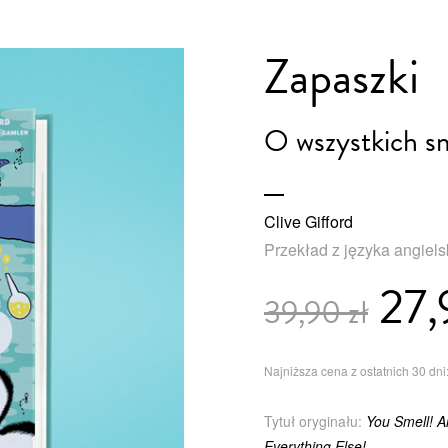
Zapaszki
O wszystkich s
Clive Gifford
Przekład z języka angiel
27,
39,90 zł
Najniższa cena z ostatnich 30 dni:
Tytuł oryginału:
You Smell! 
Everything Else!