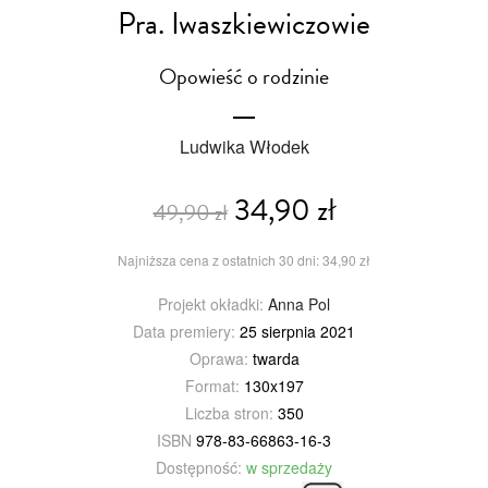
Pra. Iwaszkiewiczowie
Opowieść o rodzinie
Ludwika Włodek
34,90 zł
49,90 zł
Najniższa cena z ostatnich 30 dni: 34,90 zł
Projekt okładki:
Anna Pol
Data premiery:
25 sierpnia 2021
Oprawa:
twarda
Format:
130x197
Liczba stron:
350
ISBN
978-83-66863-16-3
Dostępność:
w sprzedaży