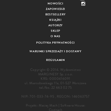
NOWOŚCI
ZAPOWIEDZI
BESTSELLERY
KSIĄŻKI
AUTORZY
SKLEP
O NAS
POLITYKA PRYWATNOŚCI
WARUNKI SPRZEDAŻY I DOSTAWY
REGULAMIN
Copyright © 2014. Wydawnictwo
MARGINESY Sp. z o.o.
KRS: 0000416091
ul. Mierosławskiego 11a, 01-527 Warszawa
tel./fax.
22 663 02 75
NIP: 701-033-74-95 , REGON: 146063757
Projekt:
Maciej Mach
|
Software House:
Cogitech