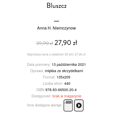
Bluszcz
Anna H. Niemczynow
27,90 zł
39,90 zł
Najniższa cena z ostatnich 30 dni: 27,90 zł
Data premiery:
13 października 2021
Oprawa:
miękka ze skrzydełkami
Format:
135x205
Liczba stron:
440
ISBN
978-83-66500-20-4
Dostępność:
brak w magazynie
Inne dostępne wersje: