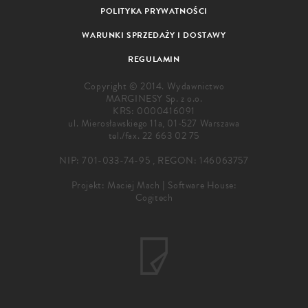
POLITYKA PRYWATNOŚCI
WARUNKI SPRZEDAŻY I DOSTAWY
REGULAMIN
Copyright © 2014. Wydawnictwo
MARGINESY Sp. z o.o.
KRS: 0000416091
ul. Mierosławskiego 11a, 01-527 Warszawa
tel./fax.
22 663 02 75
NIP: 701-033-74-95 , REGON: 146063757
Projekt:
Maciej Mach
|
Software House:
Cogitech