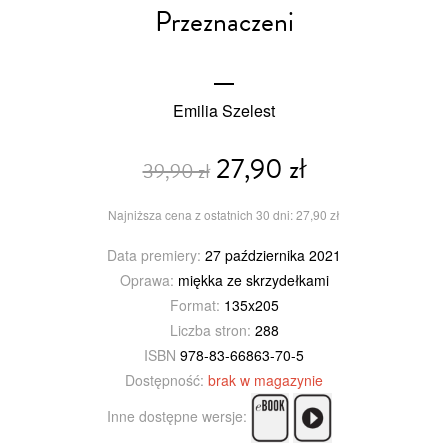
Przeznaczeni
Emilia Szelest
27,90 zł
39,90 zł
Najniższa cena z ostatnich 30 dni: 27,90 zł
Data premiery:
27 października 2021
Oprawa:
miękka ze skrzydełkami
Format:
135x205
Liczba stron:
288
ISBN
978-83-66863-70-5
Dostępność:
brak w magazynie
Inne dostępne wersje: