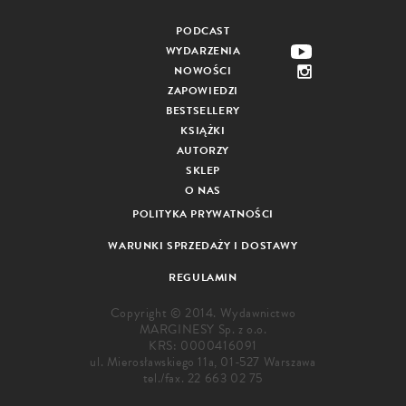
PODCAST
WYDARZENIA
NOWOŚCI
ZAPOWIEDZI
BESTSELLERY
KSIĄŻKI
AUTORZY
SKLEP
O NAS
POLITYKA PRYWATNOŚCI
WARUNKI SPRZEDAŻY I DOSTAWY
REGULAMIN
Copyright © 2014. Wydawnictwo
MARGINESY Sp. z o.o.
KRS: 0000416091
ul. Mierosławskiego 11a, 01-527 Warszawa
tel./fax.
22 663 02 75